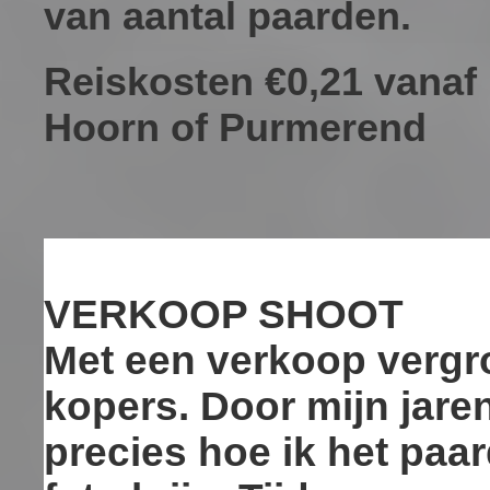
van aantal paarden.
Reiskosten €0,21 vanaf
Hoorn of Purmerend
VERKOOP SHOOT
Met een verkoop vergro
kopers. Door mijn jaren
precies hoe ik het paa