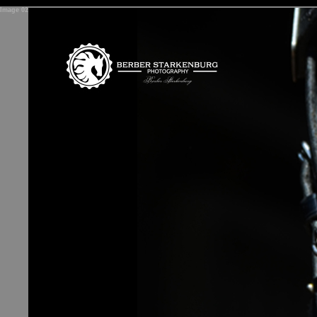
<
Image 02
span>