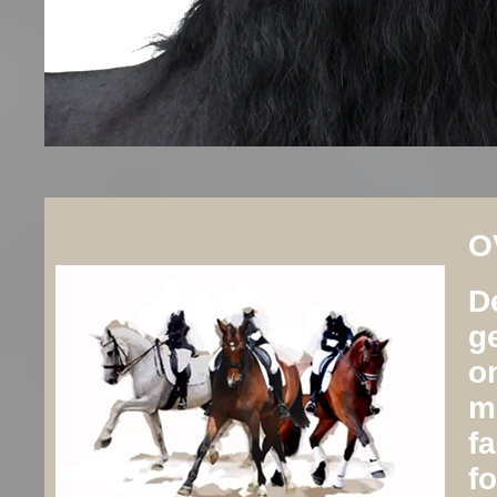
O
D
ge
o
m
f
fo