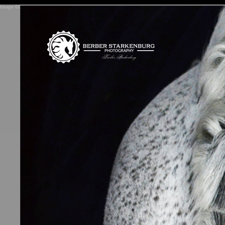
<
Image 03
span>